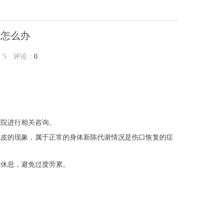
事怎么办
：
5
评论：
0
医院进行相关咨询。
蜕皮的现象，属于正常的身体新陈代谢情况是伤口恢复的症
意休息，避免过度劳累。