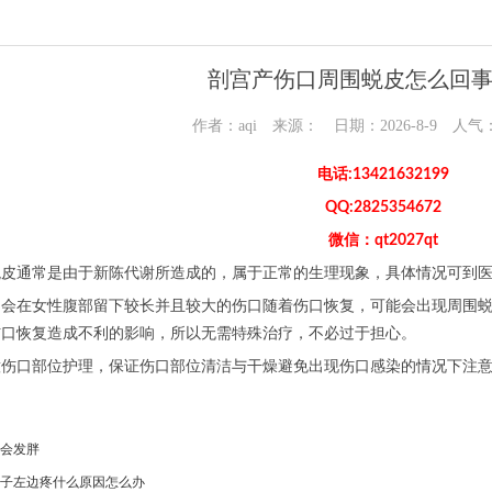
剖宫产伤口周围蜕皮怎么回
作者：aqi 来源： 日期：2026-8-9 人气
电话:13421632199
QQ:2825354672
微信：qt2027qt
蜕皮通常是由于新陈代谢所造成的，属于正常的生理现象，具体情况可到
，会在女性腹部留下较长并且较大的伤口随着伤口恢复，可能会出现周围
伤口恢复造成不利的影响，所以无需特殊治疗，不必过于担心。
意伤口部位护理，保证伤口部位清洁与干燥避免出现伤口感染的情况下注
会发胖
子左边疼什么原因怎么办