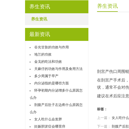
养生资讯
养生资讯
养生资讯
最新资讯
谷光甘肽的功效与作用
地兰的功效
金戈的吃法和功效
天麻仔的功效与作用及食用方法
剖宫产伤口周围
多少周属于早产
在剖宫产手术后
内分泌指的是哪些方面
状，通常不会对
怀孕初期内分泌增多什么原因怎
建议在术后应注
么办
剖腹产后肚子左边疼什么原因怎
标签：
么办
上一篇：
女人吃什么
女人吃什么会发胖
妊娠胆淤症会哪里痒
下一篇：
剖腹产后肚