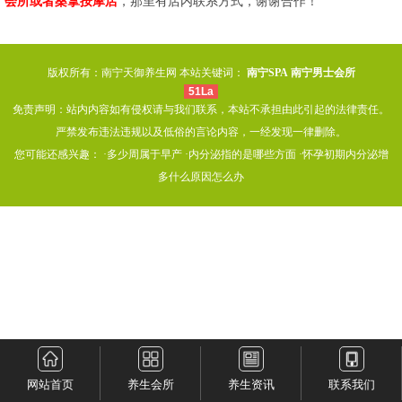
会所或者桑拿按摩店
，那里有店内联系方式，谢谢合作！
版权所有：南宁天御养生网 本站关键词：
南宁SPA
南宁男士会所
51La
免责声明：站内内容如有侵权请与我们联系，本站不承担由此引起的法律责任。
严禁发布违法违规以及低俗的言论内容，一经发现一律删除。
您可能还感兴趣： ·
多少周属于早产
·
内分泌指的是哪些方面
·
怀孕初期内分泌增
多什么原因怎么办
网站首页
养生会所
养生资讯
联系我们