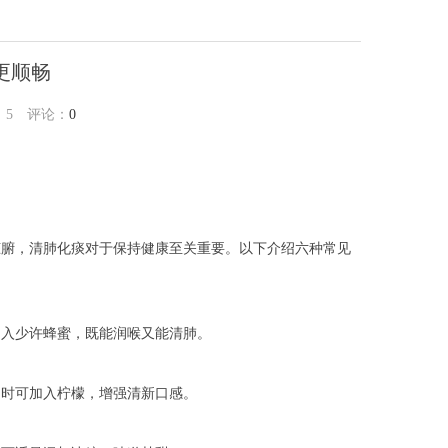
更顺畅
：
5
评论：
0
脏腑，清肺化痰对于保持健康至关重要。以下介绍六种常见
加入少许蜂蜜，既能润喉又能清肺。
用时可加入柠檬，增强清新口感。