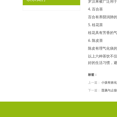
罗汉果被广泛用
4. 百合茶
百合有养阴润肺
5. 桂花茶
桂花具有芳香的
6. 陈皮茶
陈皮有理气化痰
以上六种茶饮不
好的生活习惯，
标签：
上一篇：
小孩有效化
下一篇：
莲藕与止咳