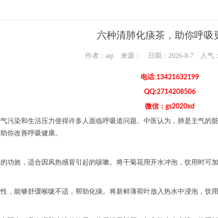
六种清肺化痰茶，助你呼吸
作者：aqi 来源： 日期：2026-8-7 人气
电话:13421632199
QQ:2714208506
微信：gs2020xd
空气污染和生活压力使得许多人面临呼吸道问题。中医认为，肺是主气的
帮助你改善呼吸健康。
毒的功效，适合因风热感冒引起的咳嗽。将干菊花用开水冲泡，饮用时可
特性，能够舒缓喉咙不适，帮助化痰。将新鲜薄荷叶放入热水中浸泡，饮