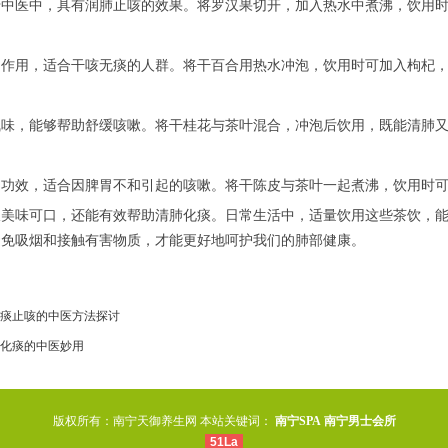
于中医中，具有润肺止咳的效果。将罗汉果切开，加入热水中煮沸，饮用
的作用，适合干咳无痰的人群。将干百合用热水冲泡，饮用时可加入枸杞
气味，能够帮助舒缓咳嗽。将干桂花与茶叶混合，冲泡后饮用，既能清肺
的功效，适合因脾胃不和引起的咳嗽。将干陈皮与茶叶一起煮沸，饮用时
仅美味可口，还能有效帮助清肺化痰。日常生活中，适量饮用这些茶饮，
避免吸烟和接触有害物质，才能更好地呵护我们的肺部健康。
痰止咳的中医方法探讨
化痰的中医妙用
版权所有：南宁天御养生网 本站关键词：
南宁SPA
南宁男士会所
51La