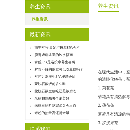
养生资讯
养生资讯
养生资讯
最新资讯
南宁丝竹·界足浴按摩SPA会所
脾胃虚弱儿童的饮水指南
青丝Spa足浴按摩养生会所
脾胃不好的朋友可以吃豆皮吗？
在现代生活中，
丝艺足浴养生SPA按摩会所
的清肺化痰茶，
蒙脱石散饭前多久吃
1. 菊花茶
蒙脱石散空腹吃还是饭后吃
菊花具有清热解
米醋和陈醋哪个泡姜好
2. 薄荷茶
米非司酮片吃完多久会出血
米粉的热量高还是米饭
薄荷具有清凉的
3. 罗汉果茶
联系我们