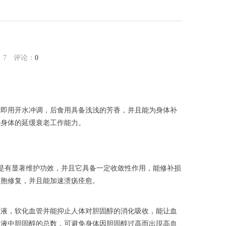
用
：
7
评论：
0
立即用开水冲调，后食用具备浅浅的芳香，并且能为身体补
升身体的延缓衰老工作能力。
是有显著维护功效，并且它具备一定收敛性作用，能修补损
细胞修复，并且能加速溃疡痊愈。
血液，软化血管并能抑止人体对胆固醇的消化吸收，能让血
血液中胆固醇的总数，可避免身体因胆固醇过高而出現高血