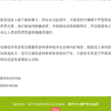
护肤是很多人都了解的事儿，而在生活起居中，大家坚持不懈喝干芦荟茶
种营养元素，他们能滋润鲜嫩皮肤，并能推动皮肤细胞再生，并且能避免
用会让人类皮肤类型越来越越变越好。
消化吸收丰富多彩含糖量和多种多样碳水化合物与矿物质，能激话人体内
体自身免疫力，也可以避免多种多样多发病症产生。大家多非常是干芦荟
的癌症也是有显著防止功效。
菊花泡水的功效
茶的作用功效
版权所有：南宁天御养生网 本站关键词：
南宁SPA
南宁男士会所
51La