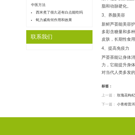
中医方法
脂和动脉硬化。
西米煮了很久还有白点能吃吗
3、养颜美容
蚝力威有何作用和效果
新鲜芦荟能美容
多彩含糖量和多
联系我们
皮肤，长期性食
4、提高免疫力
芦荟茶能让身体
力，它能提升身
对当代人类多发
标签：
上一篇：
玫瑰花枸杞
下一篇：
小青柑普洱