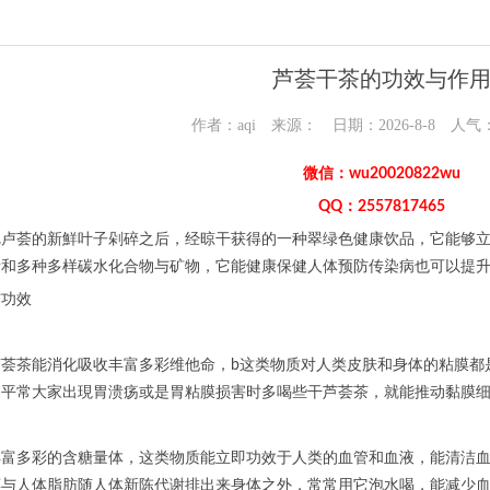
芦荟干茶的功效与作
作者：aqi 来源： 日期：2026-8-8 人气
微信：wu20020822wu
QQ：2557817465
把卢荟的新鮮叶子剁碎之后，经晾干获得的一种翠绿色健康饮品，它能够
量和多种多样碳水化合物与矿物，它能健康保健人体预防传染病也可以提
与功效
芦荟茶能消化吸收丰富多彩维他命，b这类物质对人类皮肤和身体的粘膜都
，平常大家出現胃溃疡或是胃粘膜损害时多喝些干芦荟茶，就能推动黏膜
丰富多彩的含糖量体，这类物质能立即功效于人类的血管和血液，能清洁
醇与人体脂肪随人体新陈代谢排出来身体之外，常常用它泡水喝，能减少