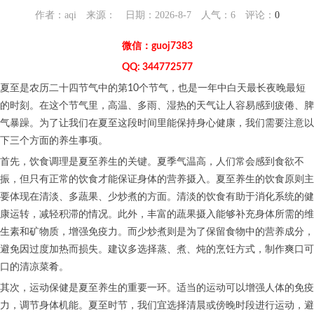
作者：aqi 来源： 日期：2026-8-7 人气：
6
评论：
0
微信：guoj7383
QQ: 344772577
夏至是农历二十四节气中的第10个节气，也是一年中白天最长夜晚最短
的时刻。在这个节气里，高温、多雨、湿热的天气让人容易感到疲倦、脾
气暴躁。为了让我们在夏至这段时间里能保持身心健康，我们需要注意以
下三个方面的养生事项。
首先，饮食调理是夏至养生的关键。夏季气温高，人们常会感到食欲不
振，但只有正常的饮食才能保证身体的营养摄入。夏至养生的饮食原则主
要体现在清淡、多蔬果、少炒煮的方面。清淡的饮食有助于消化系统的健
康运转，减轻积滞的情况。此外，丰富的蔬果摄入能够补充身体所需的维
生素和矿物质，增强免疫力。而少炒煮则是为了保留食物中的营养成分，
避免因过度加热而损失。建议多选择蒸、煮、炖的烹饪方式，制作爽口可
口的清凉菜肴。
其次，运动保健是夏至养生的重要一环。适当的运动可以增强人体的免疫
力，调节身体机能。夏至时节，我们宜选择清晨或傍晚时段进行运动，避