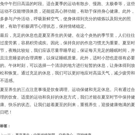
免中午烈日高温的时段。适合夏季的运动有散步、慢跑、太极拳等，这些
运动不仅能增强体质，还能提高心肺功能，有助于保持身心健康。此外，
多参与户外活动，呼吸新鲜空气，使身体得到充分的锻炼以及阳光的照
射，有助于积极调节心理状态，保持情绪稳定。
最后，充足的休息也是夏至养生的关键。在这个炎热的季节里，人们往往
过度劳累，容易积劳成疾。因此，保持良好的作息习惯尤为重要。夏至时
节，夜晚比较短，我们应该尽量早睡早起，保证每天充足的睡眠时间，并
且注意睡姿的合理调整，以保证睡眠质量。此外，适时小憩也是很有必要
的。午休时刻，可以选择一个清凉的地方进行短暂的休息，让身体得到放
松和恢复。通过充足的休息，我们可以更好地应对高温天气，减少疲劳和
不适感。
夏至养生的三点注意事项是饮食调理、运动保健和充足休息。只有通过合
理的饮食、适度的运动和良好的休息方式，我们才能在夏至时节中保持健
康、快乐的状态。让我们趁着夏至的到来，重视养生，迎接健康饱满的夏
日吧！
标签：
上一篇：
夏至养生：中医传统智慧，疗愈身心，守护健康