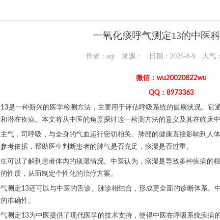
一氧化痰呼气测定13的中医
作者：aqi 来源： 日期：2026-8-9 人气
微信：wu20020822wu
QQ：8973363
13是一种新兴的医学检测方法，主要用于评估呼吸系统的健康状况。它
能和潜在疾病。本文将从中医的角度探讨这一检测方法的意义及其在临床
主气，司呼吸，与全身的气血运行密切相关。肺部的健康直接影响到人体
的参考依据，帮助医生判断患者的肺气是否充足，痰湿是否过重。
医生可以了解到患者体内的痰湿情况。中医认为，痰湿是导致多种疾病的
湿的性质，从而制定个性化的治疗方案。
气测定13还可以与中医的舌诊、脉诊相结合，形成更全面的诊断体系。中
断的准确性。
气测定13为中医提供了现代医学的技术支持，使得中医在呼吸系统疾病